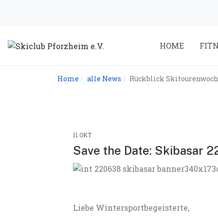
HOME
FIT
Home
alle News
Rückblick Skitourenwoc
11.OKT
Save the Date: Skibasar 2
Liebe Wintersportbegeisterte,