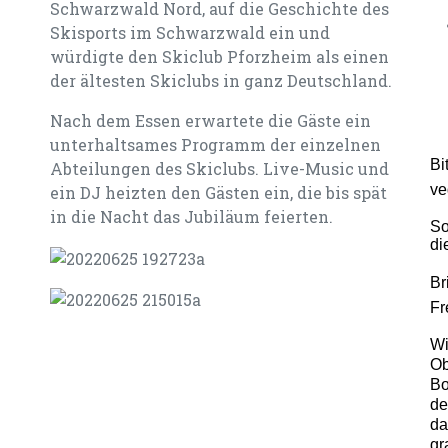
Schwarzwald Nord, auf die Geschichte des
Skisports im Schwarzwald ein und
würdigte den Skiclub Pforzheim als einen
der ältesten Skiclubs in ganz Deutschland.
Nach dem Essen erwartete die Gäste ein
unterhaltsames Programm der einzelnen
Bi
Abteilungen des Skiclubs. Live-Music und
ve
ein DJ heizten den Gästen ein, die bis spät
in die Nacht das Jubiläum feierten.
So
di
Br
Fr
Wi
Ob
Bo
de
da
gr