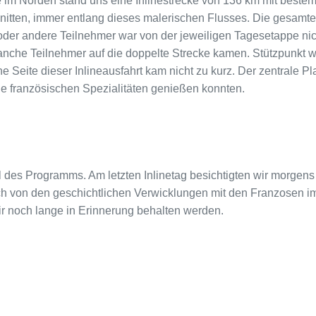
 im Norden stand uns eine Inlinestrecke von 136 km mit bestem
nitten, immer entlang dieses malerischen Flusses. Die gesamt
oder andere Teilnehmer war von der jeweiligen Tagesetappe nic
anche Teilnehmer auf die doppelte Strecke kamen. Stützpunkt wa
e Seite dieser Inlineausfahrt kam nicht zu kurz. Der zentrale Pla
e französischen Spezialitäten genießen konnten.
l des Programms. Am letzten Inlinetag besichtigten wir morgens
ch von den geschichtlichen Verwicklungen mit den Franzosen i
wir noch lange in Erinnerung behalten werden.