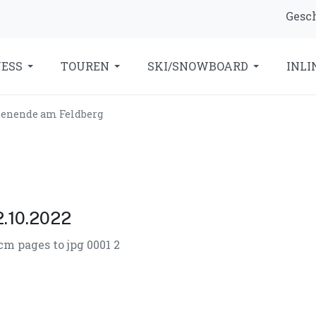
Gesch
NESS
TOUREN
SKI/SNOWBOARD
INLI
henende am Feldberg
2.10.2022