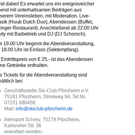
id dabei! Es erwartet uns ein ereignisreicher
end mit unterhaltsamen Beiträgen aus
serem Vereinsleben, mit Moderation, Live-
sik (Huub Dutch Duo), Abendessen (Buffet,
linger Restaurant). Anschließend ab 22:00 Uhr
rty mit Barbetrieb und DJ (DJ Schorsch).
 19.00 Uhr beginnt die Abendveranstaltung,
 18.00 Uhr ist Einlass (Sektempfang).
 Eintrittspreis von € 25,- ist das Abendessen
ne Getränke enthalten.
e Tickets für die Abendveranstaltung sind
hältlich bei:
Geschäftsstelle Ski-Club Pforzheim e.V.
75181 Pforzheim, Strietweg 94, Tel.Nr.
07231 680458
Mail:
info@skiclub-pforzheim.de
Intersport Schrey, 75179 Pforzheim,
Karlsruher Str. 36
erworben werden.