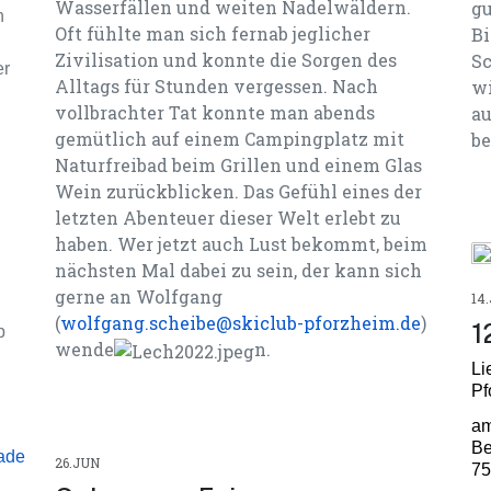
Wasserfällen und weiten Nadelwäldern.
gu
n
Oft fühlte man sich fernab jeglicher
Bi
Zivilisation und konnte die Sorgen des
Sc
er
Alltags für Stunden vergessen. Nach
wi
n
vollbrachter Tat konnte man abends
au
gemütlich auf einem Campingplatz mit
b
Naturfreibad beim Grillen und einem Glas
Wein zurückblicken. Das Gefühl eines der
letzten Abenteuer dieser Welt erlebt zu
haben. Wer jetzt auch Lust bekommt, beim
nächsten Mal dabei zu sein, der kann sich
gerne an Wolfgang
14
(
wolfgang.scheibe@skiclub-pforzheim.de
)
1
b
wende
n.
Li
Pf
am
Be
iade
26.JUN
75