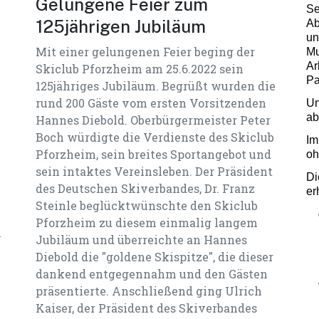
Gelungene Feier zum
Se
125jährigen Jubiläum
Ab
un
n
Mit einer gelungenen Feier beging der
Mu
Ar
Skiclub Pforzheim am 25.6.2022 sein
Pa
125jähriges Jubiläum. Begrüßt wurden die
rund 200 Gäste vom ersten Vorsitzenden
Um
ab
Hannes Diebold. Oberbürgermeister Peter
Boch würdigte die Verdienste des Skiclub
Im
Pforzheim, sein breites Sportangebot und
oh
sein intaktes Vereinsleben. Der Präsident
Di
des Deutschen Skiverbandes, Dr. Franz
er
Steinle beglücktwünschte den Skiclub
Pforzheim zu diesem einmalig langem
m
Jubiläum und überreichte an Hannes
Diebold die "goldene Skispitze", die dieser
dankend entgegennahm und den Gästen
präsentierte. Anschließend ging Ulrich
Kaiser, der Präsident des Skiverbandes