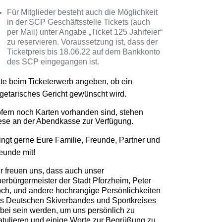
Für Mitglieder besteht auch die Möglichkeit
in der SCP Geschäftsstelle Tickets (auch
per Mail) unter Angabe „Ticket 125 Jahrfeier“
zu reservieren. Voraussetzung ist, dass der
Ticketpreis bis 18.06.22 auf dem Bankkonto
des SCP eingegangen ist.
tte beim Ticketerwerb angeben, ob ein
getarisches Gericht gewünscht wird.
fern noch Karten vorhanden sind, stehen
ese an der Abendkasse zur Verfügung.
ingt gerne Eure Familie, Freunde, Partner und
eunde mit!
r freuen uns, dass auch unser
erbürgermeister der Stadt Pforzheim, Peter
ch, und andere hochrangige Persönlichkeiten
s Deutschen Skiverbandes und Sportkreises
bei sein werden, um uns persönlich zu
atulieren und einige Worte zur Begrüßung zu