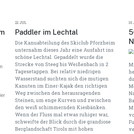
21.JUL
10
im
Paddler im Lechtal
5
N
Die Kanuabteilung des Skiclub Pforzheim
unternahm dieses Jahr eine Ausfahrt ins
schöne Lechtal. Gepaddelt wurde die
Strecke von Steeg bis Weißenbach in 2
Mi
em
Tagesetappen. Bei relativ niedrigen
he
Wasserstand suchten sich die mutigen
du
Kanuten im Einer-Kajak den richtigen
Mo
Weg zwischen den herausragenden
Na
der
Steinen, um enge Kurven und zwischen
Ba
den weiß schimmernden Kiesbänken.
Mi
Wenn der Fluss mal etwas ruhiger war,
vo
schweifte der Blick durch die grandiose
Fu
Berglandschaft Tirols mit hohen
ve